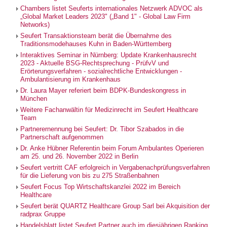
Chambers listet Seuferts internationales Netzwerk ADVOC als
„Global Market Leaders 2023" („Band 1" - Global Law Firm
Networks)
Seufert Transaktionsteam berät die Übernahme des
Traditionsmodehauses Kuhn in Baden-Württemberg
Interaktives Seminar in Nürnberg: Update Krankenhausrecht
2023 - Aktuelle BSG-Rechtsprechung - PrüfvV und
Erörterungsverfahren - sozialrechtliche Entwicklungen -
Ambulantisierung im Krankenhaus
Dr. Laura Mayer referiert beim BDPK-Bundeskongress in
München
Weitere Fachanwältin für Medizinrecht im Seufert Healthcare
Team
Partnerernennung bei Seufert: Dr. Tibor Szabados in die
Partnerschaft aufgenommen
Dr. Anke Hübner Referentin beim Forum Ambulantes Operieren
am 25. und 26. November 2022 in Berlin
Seufert vertritt CAF erfolgreich in Vergabenachprüfungsverfahren
für die Lieferung von bis zu 275 Straßenbahnen
Seufert Focus Top Wirtschaftskanzlei 2022 im Bereich
Healthcare
Seufert berät QUARTZ Healthcare Group Sarl bei Akquisition der
radprax Gruppe
Handelsblatt listet Seufert Partner auch im diesjährigen Ranking