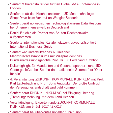
Seufert Mitveranstalter der fünften Global M&A Conference in
London
Seufert berät den Nischenanbieter in 3D-Messtechnologie
ShapeDrive beim Verkauf an Wenglor Sensoric
Seufert berät norwegischen Technologiekonzern Data Respons
bei Unternehmenserwerb in Deutschland
Daniel Brüchle als Partner von Seufert Rechtsanwälte
aufgenommen
Seuferts internationales Kanzleinetzwerk advoc präsentiert
International Business Guide
Seufert war Unterstützer des 6. Dresdner
Medizinrechtssymposiums mit Vizepräsident des
Bundesverfassungsgerichts Prof. Dr. iur. Ferdinand Kirchhof
Kulturhighlight für Mandanten und Geschäftspartner– rund 150
Gäste genießen bei Seufert das traditionelle Sommerfest “Oper
für alle”
4. Veranstaltung „ZUKUNFT KOMMUNALE KLINIKEN“ mit Prof.
Karl Lauterbach und Prof. Boris Augurzky: Der große Umbruch
der Versorgungslandschaft wird bald kommen
Seufert berät RHÖN-KLINIKUM AG bei Einigung über sog.
„Trennungsrechnung“ mit dem Land Hessen
Vorankündigung: Expertenrunde ZUKUNFT KOMMUNALE
KLINIKEN am 5. Juli 2017 #ZKK17
Seufert berät bei überkonfessioneller Klinikfusion