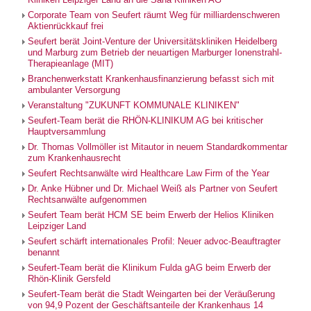
Corporate Team von Seufert räumt Weg für milliardenschweren
Aktienrückkauf frei
Seufert berät Joint-Venture der Universitätskliniken Heidelberg
und Marburg zum Betrieb der neuartigen Marburger Ionenstrahl-
Therapieanlage (MIT)
Branchenwerkstatt Krankenhausfinanzierung befasst sich mit
ambulanter Versorgung
Veranstaltung "ZUKUNFT KOMMUNALE KLINIKEN"
Seufert-Team berät die RHÖN-KLINIKUM AG bei kritischer
Hauptversammlung
Dr. Thomas Vollmöller ist Mitautor in neuem Standardkommentar
zum Krankenhausrecht
Seufert Rechtsanwälte wird Healthcare Law Firm of the Year
Dr. Anke Hübner und Dr. Michael Weiß als Partner von Seufert
Rechtsanwälte aufgenommen
Seufert Team berät HCM SE beim Erwerb der Helios Kliniken
Leipziger Land
Seufert schärft internationales Profil: Neuer advoc-Beauftragter
benannt
Seufert-Team berät die Klinikum Fulda gAG beim Erwerb der
Rhön-Klinik Gersfeld
Seufert-Team berät die Stadt Weingarten bei der Veräußerung
von 94,9 Pozent der Geschäftsanteile der Krankenhaus 14