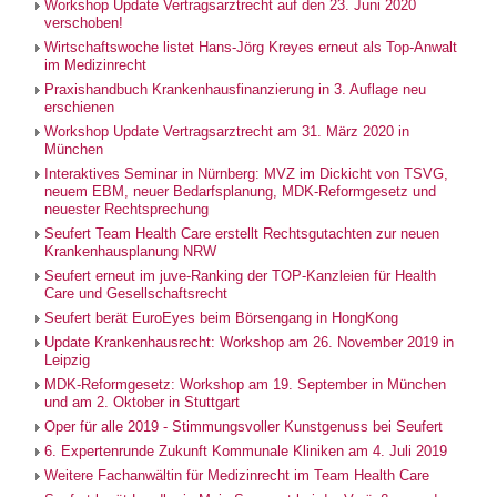
Workshop Update Vertragsarztrecht auf den 23. Juni 2020
verschoben!
Wirtschaftswoche listet Hans-Jörg Kreyes erneut als Top-Anwalt
im Medizinrecht
Praxishandbuch Krankenhausfinanzierung in 3. Auflage neu
erschienen
Workshop Update Vertragsarztrecht am 31. März 2020 in
München
Interaktives Seminar in Nürnberg: MVZ im Dickicht von TSVG,
neuem EBM, neuer Bedarfsplanung, MDK-Reformgesetz und
neuester Rechtsprechung
Seufert Team Health Care erstellt Rechtsgutachten zur neuen
Krankenhausplanung NRW
Seufert erneut im juve-Ranking der TOP-Kanzleien für Health
Care und Gesellschaftsrecht
Seufert berät EuroEyes beim Börsengang in HongKong
Update Krankenhausrecht: Workshop am 26. November 2019 in
Leipzig
MDK-Reformgesetz: Workshop am 19. September in München
und am 2. Oktober in Stuttgart
Oper für alle 2019 - Stimmungsvoller Kunstgenuss bei Seufert
6. Expertenrunde Zukunft Kommunale Kliniken am 4. Juli 2019
Weitere Fachanwältin für Medizinrecht im Team Health Care