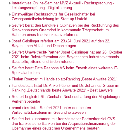
Interaktives Online-Seminar MVZ Aktuell - Rechtsprechung -
Leistungsvergütung - Digitalisierung
Einstweiliger Rechtsschutz für Gesellschafter bei
Zwangsanteilseinziehung im Start-up-Umfeld
Seufert berät den Landkreis Cuxhaven bei der Rückführung des
Krankenhauses Otterndorf in kommunale Trägerschaft im
Rahmen eines Insolvenzplanverfahrens
Josef Geislinger referiert am 23./24. Juni 2021 auf den 22.
Bayerischen Abfall- und Deponietagen
Seufert Umweltrecht-Partner Josef Geislinger hat am 26. Oktober
2021 beim Rohstoffseminar des Bayerischen Industrieverbands
Baustoffe, Steine und Erden referiert
Seufert berät Data Respons AS beim Erwerb eines weiteren IT-
Spezialanbieters
Florian Roetzer im Handelsblatt-Ranking „Beste Anwälte 2021"
Handelsblatt listet Dr. Anke Hübner und Dr. Johannes Gruber im
Ranking „Deutschlands beste Anwälte 2021“ - Best Lawyers
Seufert begleitet Straßenbahn-Neubeschaffung der Magdeburger
Verkehrsbetriebe
brand eins listet Seufert 2021 unter den besten
Wirtschaftskanzleien im Gesundheitswesen
Seufert hat zusammen mit französischer Partnerkanzlei CVS
drei französische Banken bei der Akquisitionsfinanzierung der
Übernahme eines deutschen Unternehmens beraten