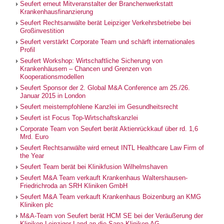
Seufert erneut Mitveranstalter der Branchenwerkstatt
Krankenhausfinanzierung
Seufert Rechtsanwälte berät Leipziger Verkehrsbetriebe bei
Großinvestition
Seufert verstärkt Corporate Team und schärft internationales
Profil
Seufert Workshop: Wirtschaftliche Sicherung von
Krankenhäusern – Chancen und Grenzen von
Kooperationsmodellen
Seufert Sponsor der 2. Global M&A Conference am 25./26.
Januar 2015 in London
Seufert meistempfohlene Kanzlei im Gesundheitsrecht
Seufert ist Focus Top-Wirtschaftskanzlei
Corporate Team von Seufert berät Aktienrückkauf über rd. 1,6
Mrd. Euro
Seufert Rechtsanwälte wird erneut INTL Healthcare Law Firm of
the Year
Seufert Team berät bei Klinikfusion Wilhelmshaven
Seufert M&A Team verkauft Krankenhaus Waltershausen-
Friedrichroda an SRH Kliniken GmbH
Seufert M&A Team verkauft Krankenhaus Boizenburg an KMG
Kliniken plc
M&A-Team von Seufert berät HCM SE bei der Veräußerung der
Kliniken Leipziger Land an die Sana Kliniken AG