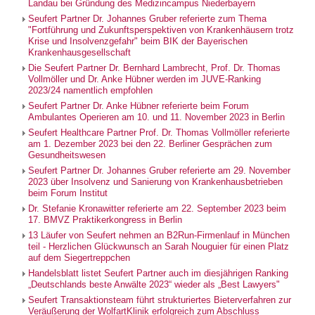
Landau bei Gründung des Medizincampus Niederbayern
Seufert Partner Dr. Johannes Gruber referierte zum Thema
"Fortführung und Zukunftsperspektiven von Krankenhäusern trotz
Krise und Insolvenzgefahr" beim BIK der Bayerischen
Krankenhausgesellschaft
Die Seufert Partner Dr. Bernhard Lambrecht, Prof. Dr. Thomas
Vollmöller und Dr. Anke Hübner werden im JUVE-Ranking
2023/24 namentlich empfohlen
Seufert Partner Dr. Anke Hübner referierte beim Forum
Ambulantes Operieren am 10. und 11. November 2023 in Berlin
Seufert Healthcare Partner Prof. Dr. Thomas Vollmöller referierte
am 1. Dezember 2023 bei den 22. Berliner Gesprächen zum
Gesundheitswesen
Seufert Partner Dr. Johannes Gruber referierte am 29. November
2023 über Insolvenz und Sanierung von Krankenhausbetrieben
beim Forum Institut
Dr. Stefanie Kronawitter referierte am 22. September 2023 beim
17. BMVZ Praktikerkongress in Berlin
13 Läufer von Seufert nehmen an B2Run-Firmenlauf in München
teil - Herzlichen Glückwunsch an Sarah Nouguier für einen Platz
auf dem Siegertreppchen
Handelsblatt listet Seufert Partner auch im diesjährigen Ranking
„Deutschlands beste Anwälte 2023“ wieder als „Best Lawyers"
Seufert Transaktionsteam führt strukturiertes Bieterverfahren zur
Veräußerung der WolfartKlinik erfolgreich zum Abschluss