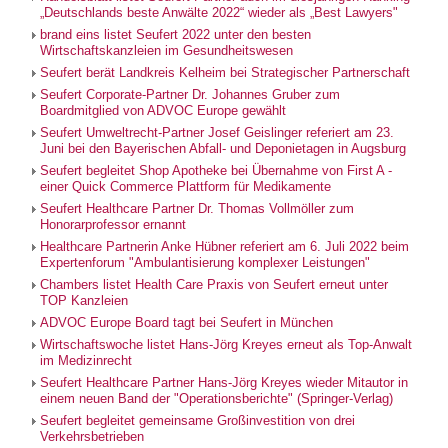
„Deutschlands beste Anwälte 2022“ wieder als „Best Lawyers"
brand eins listet Seufert 2022 unter den besten
Wirtschaftskanzleien im Gesundheitswesen
Seufert berät Landkreis Kelheim bei Strategischer Partnerschaft
Seufert Corporate-Partner Dr. Johannes Gruber zum
Boardmitglied von ADVOC Europe gewählt
Seufert Umweltrecht-Partner Josef Geislinger referiert am 23.
Juni bei den Bayerischen Abfall- und Deponietagen in Augsburg
Seufert begleitet Shop Apotheke bei Übernahme von First A -
einer Quick Commerce Plattform für Medikamente
Seufert Healthcare Partner Dr. Thomas Vollmöller zum
Honorarprofessor ernannt
Healthcare Partnerin Anke Hübner referiert am 6. Juli 2022 beim
Expertenforum "Ambulantisierung komplexer Leistungen"
Chambers listet Health Care Praxis von Seufert erneut unter
TOP Kanzleien
ADVOC Europe Board tagt bei Seufert in München
Wirtschaftswoche listet Hans-Jörg Kreyes erneut als Top-Anwalt
im Medizinrecht
Seufert Healthcare Partner Hans-Jörg Kreyes wieder Mitautor in
einem neuen Band der "Operationsberichte" (Springer-Verlag)
Seufert begleitet gemeinsame Großinvestition von drei
Verkehrsbetrieben