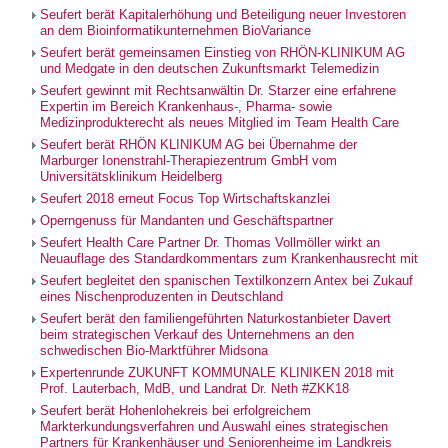
Seufert berät Kapitalerhöhung und Beteiligung neuer Investoren
an dem Bioinformatikunternehmen BioVariance
Seufert berät gemeinsamen Einstieg von RHÖN-KLINIKUM AG
und Medgate in den deutschen Zukunftsmarkt Telemedizin
Seufert gewinnt mit Rechtsanwältin Dr. Starzer eine erfahrene
Expertin im Bereich Krankenhaus-, Pharma- sowie
Medizinprodukterecht als neues Mitglied im Team Health Care
Seufert berät RHÖN KLINIKUM AG bei Übernahme der
Marburger Ionenstrahl-Therapiezentrum GmbH vom
Universitätsklinikum Heidelberg
Seufert 2018 erneut Focus Top Wirtschaftskanzlei
Operngenuss für Mandanten und Geschäftspartner
Seufert Health Care Partner Dr. Thomas Vollmöller wirkt an
Neuauflage des Standardkommentars zum Krankenhausrecht mit
Seufert begleitet den spanischen Textilkonzern Antex bei Zukauf
eines Nischenproduzenten in Deutschland
Seufert berät den familiengeführten Naturkostanbieter Davert
beim strategischen Verkauf des Unternehmens an den
schwedischen Bio-Marktführer Midsona
Expertenrunde ZUKUNFT KOMMUNALE KLINIKEN 2018 mit
Prof. Lauterbach, MdB, und Landrat Dr. Neth #ZKK18
Seufert berät Hohenlohekreis bei erfolgreichem
Markterkundungsverfahren und Auswahl eines strategischen
Partners für Krankenhäuser und Seniorenheime im Landkreis