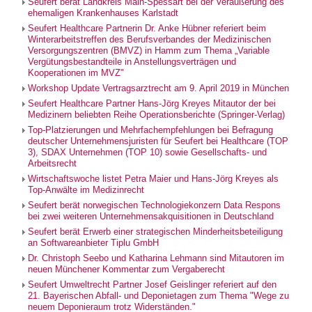
Seufert berät Landkreis Main-Spessart bei der Veräußerung des
ehemaligen Krankenhauses Karlstadt
Seufert Healthcare Partnerin Dr. Anke Hübner referiert beim
Winterarbeitstreffen des Berufsverbandes der Medizinischen
Versorgungszentren (BMVZ) in Hamm zum Thema „Variable
Vergütungsbestandteile in Anstellungsverträgen und
Kooperationen im MVZ"
Workshop Update Vertragsarztrecht am 9. April 2019 in München
Seufert Healthcare Partner Hans-Jörg Kreyes Mitautor der bei
Medizinern beliebten Reihe Operationsberichte (Springer-Verlag)
Top-Platzierungen und Mehrfachempfehlungen bei Befragung
deutscher Unternehmensjuristen für Seufert bei Healthcare (TOP
3), SDAX Unternehmen (TOP 10) sowie Gesellschafts- und
Arbeitsrecht
Wirtschaftswoche listet Petra Maier und Hans-Jörg Kreyes als
Top-Anwälte im Medizinrecht
Seufert berät norwegischen Technologiekonzern Data Respons
bei zwei weiteren Unternehmensakquisitionen in Deutschland
Seufert berät Erwerb einer strategischen Minderheitsbeteiligung
an Softwareanbieter Tiplu GmbH
Dr. Christoph Seebo und Katharina Lehmann sind Mitautoren im
neuen Münchener Kommentar zum Vergaberecht
Seufert Umweltrecht Partner Josef Geislinger referiert auf den
21. Bayerischen Abfall- und Deponietagen zum Thema "Wege zu
neuem Deponieraum trotz Widerständen."