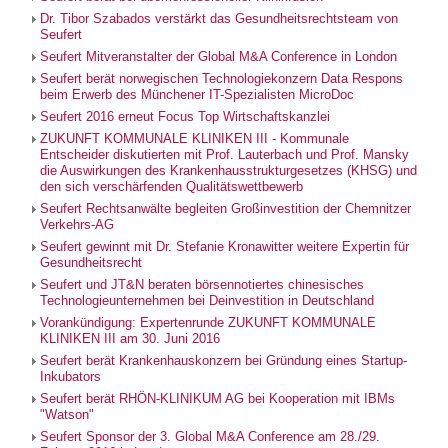
Dr. Tibor Szabados verstärkt das Gesundheitsrechtsteam von
Seufert
Seufert Mitveranstalter der Global M&A Conference in London
Seufert berät norwegischen Technologiekonzern Data Respons
beim Erwerb des Münchener IT-Spezialisten MicroDoc
Seufert 2016 erneut Focus Top Wirtschaftskanzlei
ZUKUNFT KOMMUNALE KLINIKEN III - Kommunale
Entscheider diskutierten mit Prof. Lauterbach und Prof. Mansky
die Auswirkungen des Krankenhausstrukturgesetzes (KHSG) und
den sich verschärfenden Qualitätswettbewerb
Seufert Rechtsanwälte begleiten Großinvestition der Chemnitzer
Verkehrs-AG
Seufert gewinnt mit Dr. Stefanie Kronawitter weitere Expertin für
Gesundheitsrecht
Seufert und JT&N beraten börsennotiertes chinesisches
Technologieunternehmen bei Deinvestition in Deutschland
Vorankündigung: Expertenrunde ZUKUNFT KOMMUNALE
KLINIKEN III am 30. Juni 2016
Seufert berät Krankenhauskonzern bei Gründung eines Startup-
Inkubators
Seufert berät RHÖN-KLINIKUM AG bei Kooperation mit IBMs
"Watson"
Seufert Sponsor der 3. Global M&A Conference am 28./29.