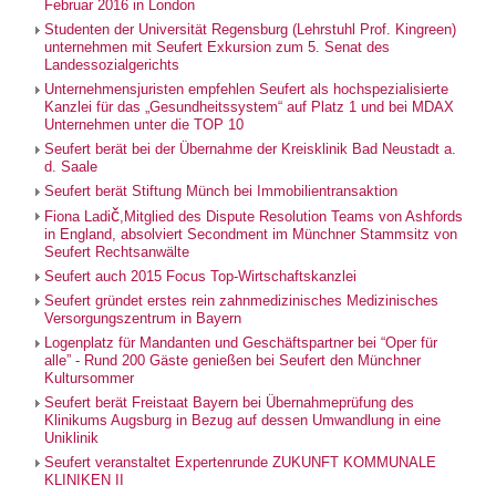
Februar 2016 in London
Studenten der Universität Regensburg (Lehrstuhl Prof. Kingreen)
unternehmen mit Seufert Exkursion zum 5. Senat des
Landessozialgerichts
Unternehmensjuristen empfehlen Seufert als hochspezialisierte
Kanzlei für das „Gesundheitssystem“ auf Platz 1 und bei MDAX
Unternehmen unter die TOP 10
Seufert berät bei der Übernahme der Kreisklinik Bad Neustadt a.
d. Saale
Seufert berät Stiftung Münch bei Immobilientransaktion
č
Fiona Ladi
,Mitglied des Dispute Resolution Teams von Ashfords
in England, absolviert Secondment im Münchner Stammsitz von
Seufert Rechtsanwälte
Seufert auch 2015 Focus Top-Wirtschaftskanzlei
Seufert gründet erstes rein zahnmedizinisches Medizinisches
Versorgungszentrum in Bayern
Logenplatz für Mandanten und Geschäftspartner bei “Oper für
alle” - Rund 200 Gäste genießen bei Seufert den Münchner
Kultursommer
Seufert berät Freistaat Bayern bei Übernahmeprüfung des
Klinikums Augsburg in Bezug auf dessen Umwandlung in eine
Uniklinik
Seufert veranstaltet Expertenrunde ZUKUNFT KOMMUNALE
KLINIKEN II