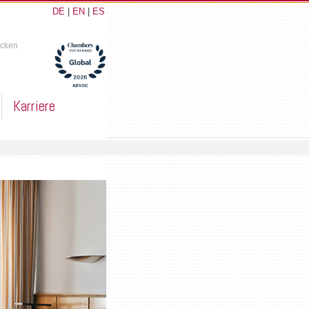
DE
|
EN
|
ES
ucken
Karriere