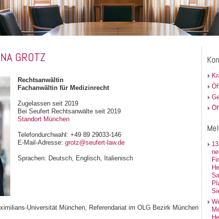
INA GROTZ
Kom
Kr
Rechtsanwältin
Öf
Fachanwältin für Medizinrecht
Ge
Zugelassen seit 2019
Öf
Bei Seufert Rechtsanwälte seit 2019
Standort München
Mel
Telefondurchwahl: +49 89 29033-146
E-Mail-Adresse:
grotz@seufert-law.de
13
ne
Sprachen: Deutsch, Englisch, Italienisch
Fi
He
Sa
Pl
Si
We
ximilians-Universität München, Referendariat im OLG Bezirk München
Me
He