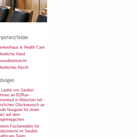
petenzfelder
ankenhaus & Health Care
fentliche Hand
sundheitsrecht
fentliches Recht
dungen
 Läufer von Seufert
hmen an B2Run-
rmenlauf in München teil -
rzlichen Glückwunsch an
rah Nouguier für einen
atz auf dem
egertreppchen
itere Fachanwältin für
dizinrecht im Seufert
althcare Team