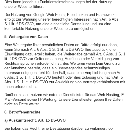
Dies kann jedoch zu Funktionseinschränkungen bei der Nutzung
unserer Website führen.
Die Nutzung von Google Web Fonts, Bibliotheken und Frameworks
erfolgt zur Wahrung unserer berechtigten Interessen nach Art. 6 Abs. l
S. l lit. f DS-GVO, um eine einheitliche Darstellung und um eine
komfortable Nutzung unserer Website zu ermöglichen.
5. Weitergabe von Daten
Eine Weitergabe Ihrer persönlichen Daten an Dritte erfolgt nur dann,
wenn Sie nach Art. 6 Abs. 1 S. 1 lit. a DS-GVO Ihre ausdrückliche
Einwilligung dazu erteilt haben, die Weitergabe gemäß Art. 6 Abs. 1 S. 1
lit. f DS-GVO zur Geltendmachung, Ausübung oder Verteidigung von
Rechtsansprüchen erforderlich ist; des Weiteren wenn kein Grund zu
der Annahme besteht, dass ein überwiegendes schutzwürdiges
Interesse entgegensteht für den Fall, dass eine Verpflichtung nach Art.
6 Abs. 1 S. 1 lit. c DS-GVO besteht oder dies zulässig und nach Art. 6
Abs. 1 S. 1 lit. c DS-GVO zur Abwicklung von Vertragsverhältnissen mit
Ihnen erforderlich ist.
Darüber hinaus nutzen wir externe Dienstleister für das Web-Hosting, E-
Mail-Versand sowie IT-Wartung. Unsere Dienstleister geben Ihre Daten
nicht an Dritte weiter.
6. Betroffenenrechte
a) Auskunftsrecht, Art. 15 DS-GVO
Sie haben das Recht, eine Bestätigung darüber zu verlangen, ob