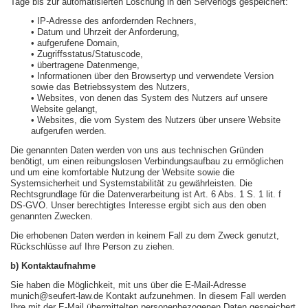
Tage bis zur automatisierten Löschung in den Serverlogs gespeichert:
• IP-Adresse des anfordernden Rechners,
• Datum und Uhrzeit der Anforderung,
• aufgerufene Domain,
• Zugriffsstatus/Statuscode,
• übertragene Datenmenge,
• Informationen über den Browsertyp und verwendete Version
sowie das Betriebssystem des Nutzers,
• Websites, von denen das System des Nutzers auf unsere
Website gelangt,
• Websites, die vom System des Nutzers über unsere Website
aufgerufen werden.
Die genannten Daten werden von uns aus technischen Gründen
benötigt, um einen reibungslosen Verbindungsaufbau zu ermöglichen
und um eine komfortable Nutzung der Website sowie die
Systemsicherheit und Systemstabilität zu gewährleisten. Die
Rechtsgrundlage für die Datenverarbeitung ist Art. 6 Abs. 1 S. 1 lit. f
DS-GVO. Unser berechtigtes Interesse ergibt sich aus den oben
genannten Zwecken.
Die erhobenen Daten werden in keinem Fall zu dem Zweck genutzt,
Rückschlüsse auf Ihre Person zu ziehen.
b) Kontaktaufnahme
Sie haben die Möglichkeit, mit uns über die E-Mail-Adresse
munich@seufert-law.de Kontakt aufzunehmen. In diesem Fall werden
Ihre mit der E-Mail übermittelten personenbezogenen Daten gespeichert