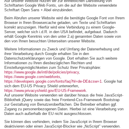
Auf unserer Website nutzen wir zur einheitlichen Darstellung von
Schriftarten Google Web Fonts, um die auf der Website verwendete
Schriftart Open Sans + Abel einzubinden.
Beim Abrufen unserer Website wird die benötigte Google Font von Ihrem
Browser in Ihren Browsercache geladen, um Texte und Schriftarten
korrekt anzuzeigen. Hierfür wird eine Verbindung zu einem Google-
Server, welcher sich i.d.R. in den USA befindet, aufgebaut. Dadurch
erhält Google Kenntnis von den unter 2.a) genannten Daten sowie von
den von Ihnen besuchten Unterseiten unserer Website.
Weitere Informationen zu Zweck und Umfang der Datenerhebung und
ihrer Verarbeitung durch Google erhalten Sie in den
Datenschutzerklärungen von Google. Dort erhalten Sie auch weitere
Informationen zu Ihren diesbezüglichen Rechten und
Einstellungsmöglichkeiten zum Schutz Ihrer Privatsphäre:
https://www.google.de/intl/de/policies/privacy
,
https://www.google.com/webfonts
,
https://developers.google.com/fonts/faq?hl=de-DE&csw=1
. Google hat
sich dem EU-US Privacy Shield unterworfen,
https://www.privacyshield.gov/EU-US-Framework
.
Auf unserer Website verwenden wir darüber hinaus die freie JavaScript-
Bibliothek jQuery sowie das freie Frontend-Css-Framework Bootstrap
zur Gestaltung von Benutzeroberflächen. Die Betreiber erhalten ggf.
Zugang zu personenbezogenen Daten. Hierbei ist eine Verarbeitung von
Daten auch außerhalb der EU nicht ausgeschlossen.
Sie können dies verhindern, indem Sie JavaScript in Ihrem Browser
deaktivieren oder einen JavaScript-Blocker wie „NoScript" verwenden.