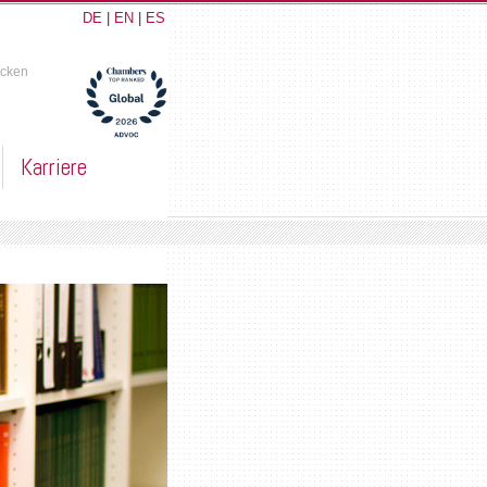
DE
|
EN
|
ES
ucken
Karriere