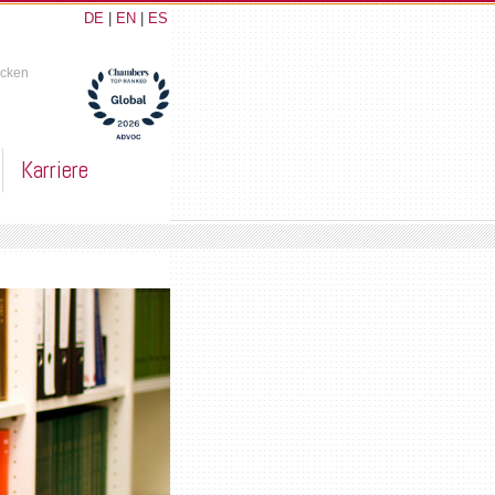
DE
|
EN
|
ES
ucken
Karriere