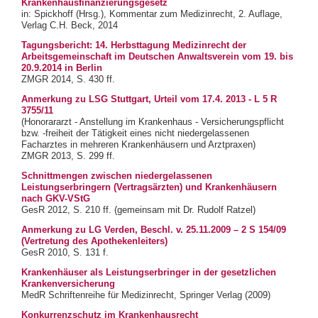
Krankenhausfinanzierungsgesetz
in: Spickhoff (Hrsg.), Kommentar zum Medizinrecht, 2. Auflage,
Verlag C.H. Beck, 2014
Tagungsbericht: 14. Herbsttagung Medizinrecht der
Arbeitsgemeinschaft im Deutschen Anwaltsverein vom 19. bis
20.9.2014 in Berlin
ZMGR 2014, S. 430 ff.
Anmerkung zu LSG Stuttgart, Urteil vom 17.4. 2013 - L 5 R
3755/11
(Honorararzt - Anstellung im Krankenhaus - Versicherungspflicht
bzw. -freiheit der Tätigkeit eines nicht niedergelassenen
Facharztes in mehreren Krankenhäusern und Arztpraxen)
ZMGR 2013, S. 299 ff.
Schnittmengen zwischen niedergelassenen
Leistungserbringern (Vertragsärzten) und Krankenhäusern
nach GKV-VStG
GesR 2012, S. 210 ff. (gemeinsam mit Dr. Rudolf Ratzel)
Anmerkung zu LG Verden, Beschl. v. 25.11.2009 – 2 S 154/09
(Vertretung des Apothekenleiters)
GesR 2010, S. 131 f.
Krankenhäuser als Leistungserbringer in der gesetzlichen
Krankenversicherung
MedR Schriftenreihe für Medizinrecht, Springer Verlag (2009)
Konkurrenzschutz im Krankenhausrecht