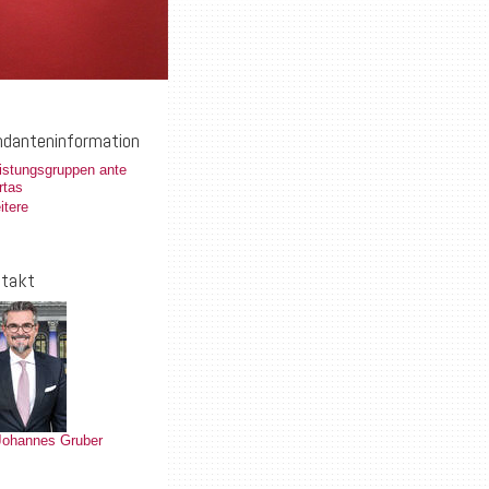
danteninformation
istungsgruppen ante
rtas
itere
takt
 Johannes Gruber