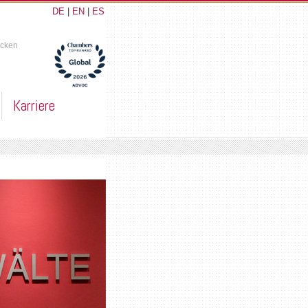
DE
|
EN
|
ES
ucken
Karriere