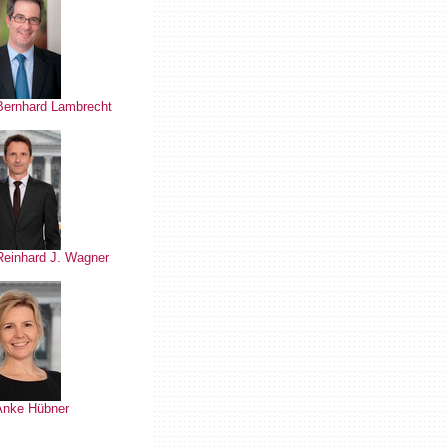
Bernhard Lambrecht
Reinhard J. Wagner
 Anke Hübner