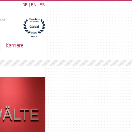
DE
|
EN
|
ES
ucken
Karriere