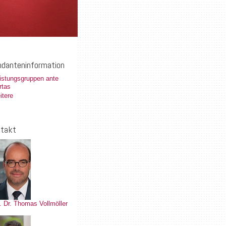
danteninformation
istungsgruppen ante
rtas
itere
takt
. Dr. Thomas Vollmöller