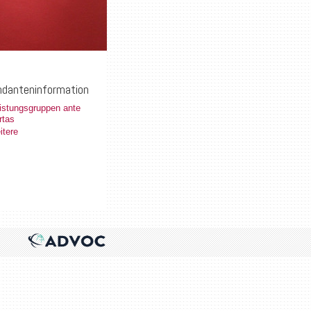
danteninformation
istungsgruppen ante
rtas
itere