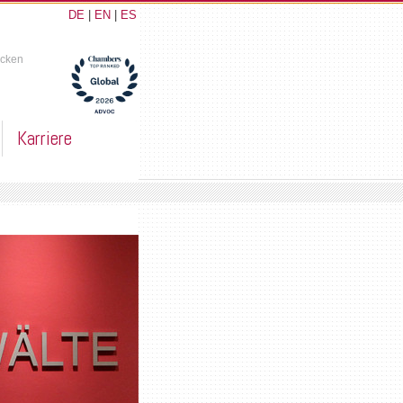
DE
|
EN
|
ES
ucken
Karriere