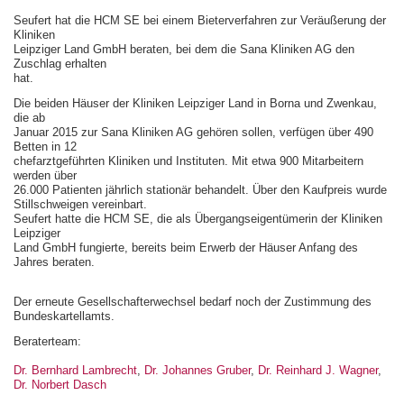
Seufert hat die HCM SE bei einem Bieterverfahren zur Veräußerung der
Kliniken
Leipziger Land GmbH beraten, bei dem die Sana Kliniken AG den
Zuschlag erhalten
hat.
Die beiden Häuser der Kliniken Leipziger Land in Borna und Zwenkau,
die ab
Januar 2015 zur Sana Kliniken AG gehören sollen, verfügen über 490
Betten in 12
chefarztgeführten Kliniken und Instituten. Mit etwa 900 Mitarbeitern
werden über
26.000 Patienten jährlich stationär behandelt. Über den Kaufpreis wurde
Stillschweigen vereinbart.
Seufert hatte die HCM SE, die als Übergangseigentümerin der Kliniken
Leipziger
Land GmbH fungierte, bereits beim Erwerb der Häuser Anfang des
Jahres beraten.
Der erneute Gesellschafterwechsel bedarf noch der Zustimmung des
Bundeskartellamts.
Beraterteam:
Dr. Bernhard Lambrecht
,
Dr. Johannes Gruber
,
Dr. Reinhard J. Wagner
,
Dr. Norbert Dasch