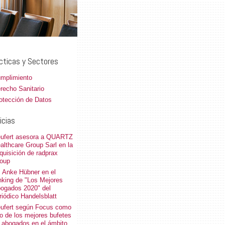
cticas y Sectores
mplimiento
recho Sanitario
otección de Datos
icias
ufert asesora a QUARTZ
althcare Group Sarl en la
quisición de radprax
oup
. Anke Hübner en el
nking de "Los Mejores
ogados 2020" del
riódico Handelsblatt
ufert según Focus como
o de los mejores bufetes
 abogados en el ámbito