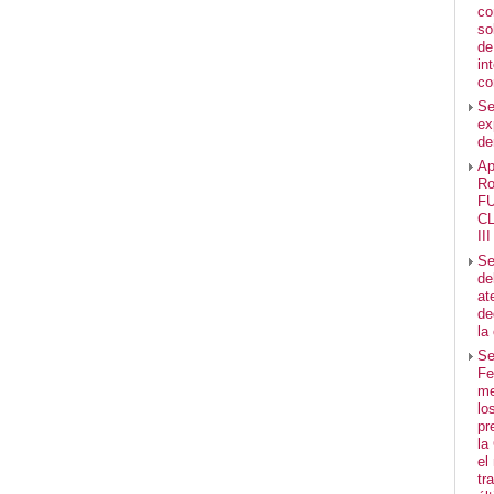
co
so
de
in
co
Se
ex
de
Ap
Ro
F
C
II
Se
de
at
de
la
Se
Fe
me
lo
pr
la
el
tr