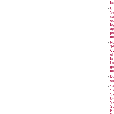
la
El
Se
sa
ex
le
ap
pr
mé
Ro
“
CL
el
la
La
go
mu
Da
en
Se
Si
Sa
Dr
Vi
Su
Pr