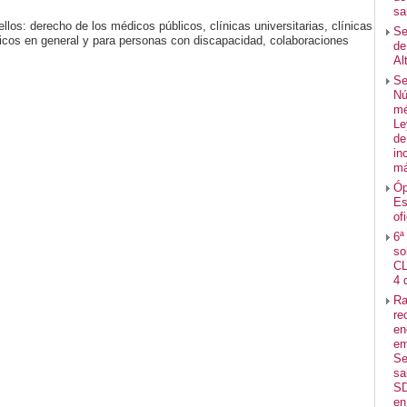
sa
 ellos: derecho de los médicos públicos, clínicas universitarias, clínicas
Se
dicos en general y para personas con discapacidad, colaboraciones
de
Al
Se
Nú
mé
Le
de
in
má
Óp
Es
of
6ª
so
CL
4 
Ra
re
en
em
Se
sa
SD
en