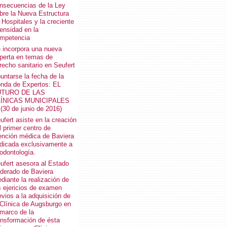
nsecuencias de la Ley
bre la Nueva Estructura
 Hospitales y la creciente
tensidad en la
mpetencia
 incorpora una nueva
perta en temas de
recho sanitario en Seufert
untarse la fecha de la
nda de Expertos: EL
UTURO DE LAS
LÍNICAS MUNICIPALES
I (30 de junio de 2016)
ufert asiste en la creación
l primer centro de
ención médica de Baviera
dicada exclusivamente a
 odontología.
ufert asesora al Estado
derado de Baviera
diante la realización de
s ejericios de examen
evios a la adquisición de
 Clínica de Augsburgo en
 marco de la
ansformación de ésta