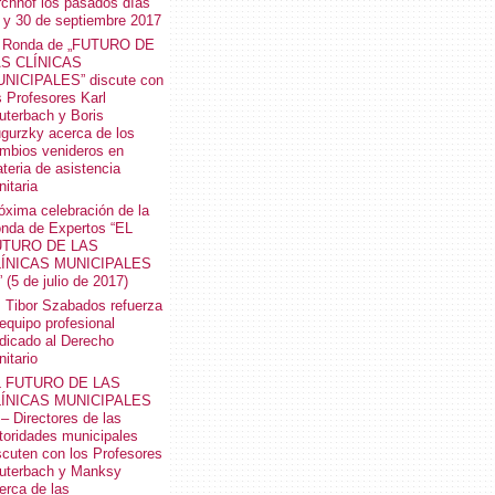
rchhof los pasados días
 y 30 de septiembre 2017
 Ronda de „FUTURO DE
S CLÍNICAS
NICIPALES” discute con
s Profesores Karl
uterbach y Boris
gurzky acerca de los
mbios venideros en
teria de asistencia
nitaria
óxima celebración de la
nda de Expertos “EL
UTURO DE LAS
LÍNICAS MUNICIPALES
” (5 de julio de 2017)
. Tibor Szabados refuerza
 equipo profesional
dicado al Derecho
nitario
L FUTURO DE LAS
LÍNICAS MUNICIPALES
I – Directores de las
toridades municipales
scuten con los Profesores
uterbach y Manksy
erca de las