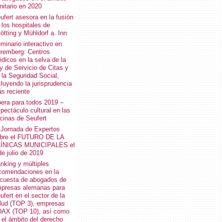
nitario en 2020
ufert asesora en la fusión
 los hospitales de
tötting y Mühldorf a. Inn
minario interactivo en
remberg: Centros
dicos en la selva de la
y de Servicio de Citas y
 la Seguridad Social,
cluyendo la jurisprudencia
s reciente
era para todos 2019 –
pectáculo cultural en las
icinas de Seufert
 Jornada de Expertos
bre el FUTURO DE LA
ÍNICAS MUNICIPALES el
de julio de 2019
nking y múltiples
comendaciones en la
cuesta de abogados de
presas alemanas para
ufert en el sector de la
lud (TOP 3), empresas
AX (TOP 10), así como
 el ámbito del derecho