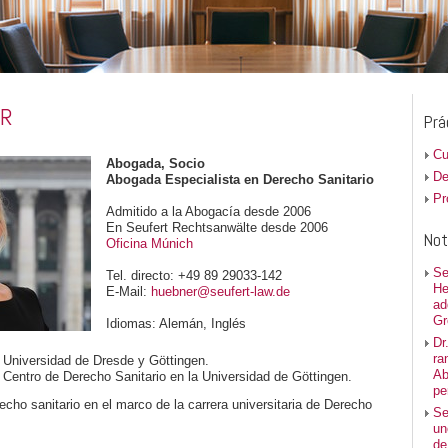
ER
Prá
Cu
Abogada, Socio
De
Abogada Especialista en Derecho Sanitario
Pr
Admitido a la Abogacía desde 2006
En Seufert Rechtsanwälte desde 2006
Not
Oficina Múnich
Se
Tel. directo: +49 89 29033-142
He
E-Mail:
huebner@seufert-law.de
ad
Gr
Idiomas: Alemán, Inglés
Dr
ra
 Universidad de Dresde y Göttingen.
Ab
l Centro de Derecho Sanitario en la Universidad de Göttingen.
pe
recho sanitario en el marco de la carrera universitaria de Derecho
Se
un
de