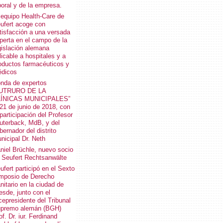
boral y de la empresa.
 equipo Health-Care de
ufert acoge con
tisfacción a una versada
perta en el campo de la
gislación alemana
licable a hospitales y a
oductos farmacéuticos y
dicos
nda de expertos
FUTRURO DE LA
ÍNICAS MUNICIPALES”
 21 de junio de 2018, con
 participación del Profesor
uterback, MdB, y del
bernador del distrito
nicipal Dr. Neth
niel Brüchle, nuevo socio
 Seufert Rechtsanwälte
ufert participó en el Sexto
mposio de Derecho
nitario en la ciudad de
esde, junto con el
cepresidente del Tribunal
premo alemán (BGH)
of. Dr. iur. Ferdinand