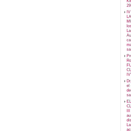
Ki
29
IV
LA
MU
lo
La
Au
ca
ma
sa
Pr
Ro
F
C
IV
Dr
el
de
sa
E
C
II
au
di
La
ac