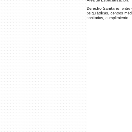
Área de Especialización:
Derecho Sanitario
, entre
psiquiátricas, centros mé
sanitarias, cumplimiento