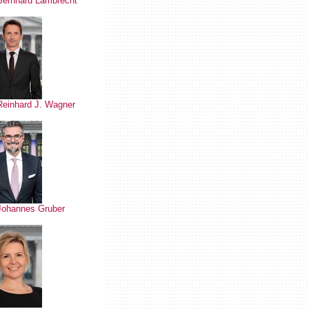
Bernhard Lambrecht
Reinhard J. Wagner
 Johannes Gruber