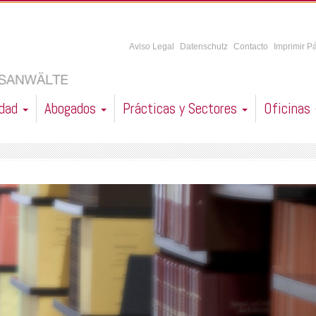
Aviso Legal
Datenschutz
Contacto
Imprimir P
idad
Abogados
Prácticas y Sectores
Oficinas