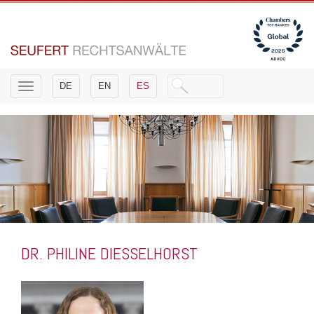
Toggle
DE
EN
ES
navigation
DR. PHILINE DIESSELHORST