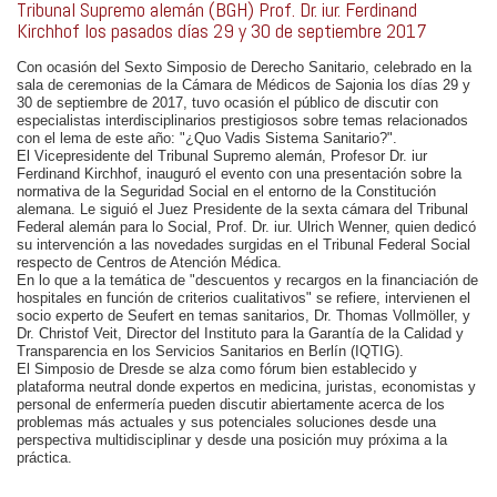
Tribunal Supremo alemán (BGH) Prof. Dr. iur. Ferdinand
Kirchhof los pasados días 29 y 30 de septiembre 2017
Con ocasión del Sexto Simposio de Derecho Sanitario, celebrado en la
sala de ceremonias de la Cámara de Médicos de Sajonia los días 29 y
30 de septiembre de 2017, tuvo ocasión el público de discutir con
especialistas interdisciplinarios prestigiosos sobre temas relacionados
con el lema de este año: "¿Quo Vadis Sistema Sanitario?".
El Vicepresidente del Tribunal Supremo alemán, Profesor Dr. iur
Ferdinand Kirchhof, inauguró el evento con una presentación sobre la
normativa de la Seguridad Social en el entorno de la Constitución
alemana. Le siguió el Juez Presidente de la sexta cámara del Tribunal
Federal alemán para lo Social, Prof. Dr. iur. Ulrich Wenner, quien dedicó
su intervención a las novedades surgidas en el Tribunal Federal Social
respecto de Centros de Atención Médica.
En lo que a la temática de "descuentos y recargos en la financiación de
hospitales en función de criterios cualitativos" se refiere, intervienen el
socio experto de Seufert en temas sanitarios, Dr. Thomas Vollmöller, y
Dr. Christof Veit, Director del Instituto para la Garantía de la Calidad y
Transparencia en los Servicios Sanitarios en Berlín (IQTIG).
El Simposio de Dresde se alza como fórum bien establecido y
plataforma neutral donde expertos en medicina, juristas, economistas y
personal de enfermería pueden discutir abiertamente acerca de los
problemas más actuales y sus potenciales soluciones desde una
perspectiva multidisciplinar y desde una posición muy próxima a la
práctica.