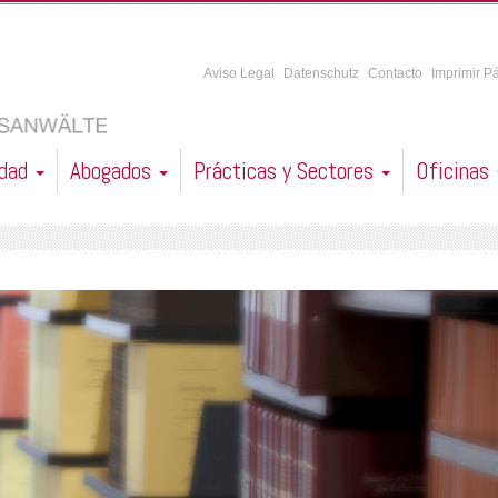
Aviso Legal
Datenschutz
Contacto
Imprimir P
idad
Abogados
Prácticas y Sectores
Oficinas