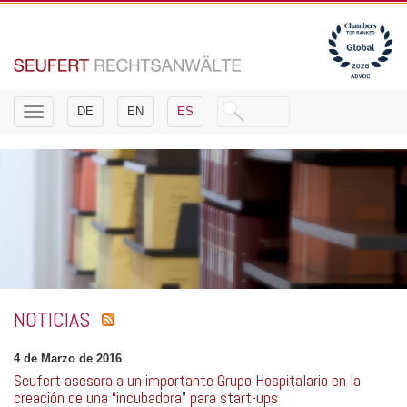
Toggle
DE
EN
ES
navigation
NOTICIAS
4 de Marzo de 2016
Seufert asesora a un importante Grupo Hospitalario en la
creación de una “incubadora” para start-ups