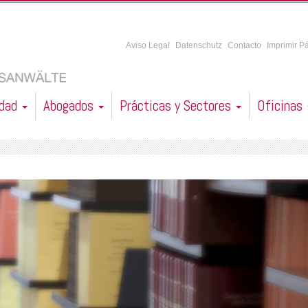
Aviso Legal
Datenschutz
Contacto
Imprimir P
idad
Abogados
Prácticas y Sectores
Oficinas