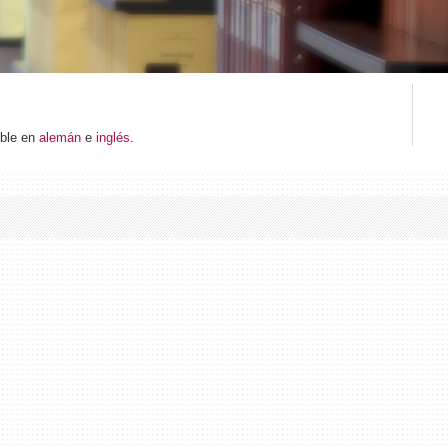
ible en
alemán
e
inglés
.