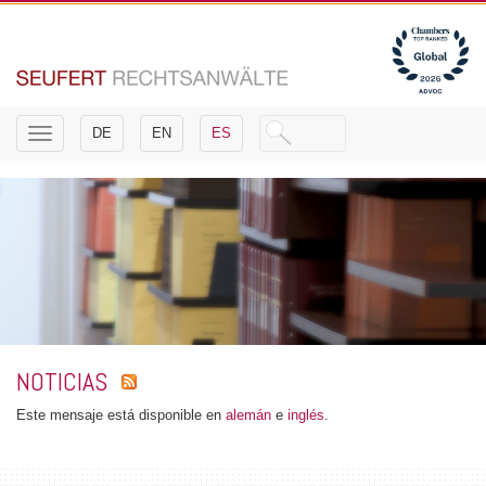
Toggle
DE
EN
ES
navigation
NOTICIAS
Este mensaje está disponible en
alemán
e
inglés
.