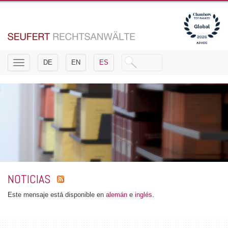
Toggle
DE
EN
ES
navigation
NOTICIAS
Este mensaje está disponible en
alemán
e
inglés
.