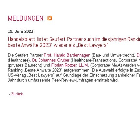
MELDUNGEN
19. Juni 2023
Handelsblatt listet Seufert Partner auch im diesjährigen Rank
beste Anwälte 2023“ wieder als „Best Lawyers"
Die Seufert Partner
Prof. Harald Bardenhagen
(Bau- und Umweltrecht),
D
(Healthcare),
Dr. Johannes Gruber
(Healthcare-Transactions, Corporate/
(privates Baurecht) und
Florian Rötzer, LL.M
. (Corporate/ M&A) wurden v
Ranking „Beste Anwälte 2023" aufgenommen. Die Auswahl erfolgte in Z
US-Verlag „Best Lawyers" auf Grundlage der Einschätzung zahlreicher Fa
Jahr durch umfassende Peer-Review-Umfragen ermittelt wird.
Zurück