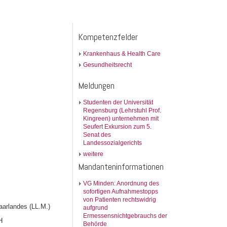
Kompetenzfelder
Krankenhaus & Health Care
Gesundheitsrecht
Meldungen
Studenten der Universität
Regensburg (Lehrstuhl Prof.
Kingreen) unternehmen mit
Seufert Exkursion zum 5.
Senat des
Landessozialgerichts
weitere
Mandanteninformationen
VG Minden: Anordnung des
sofortigen Aufnahmestopps
von Patienten rechtswidrig
aarlandes (LL.M.)
aufgrund
Ermessensnichtgebrauchs der
H
Behörde