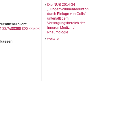
Die NUB 2014-34
„Lungenvolumenreduktion
durch Einlage von Coils“
unterfällt dem
Versorgungsbereich der
echtlicher Sicht
Inneren Medizin /
0.1007/s00398-023-00596-
Pneumologie
weitere
nkassen