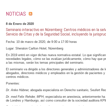
NOTICIAS
8 de Enero de 2020
Seminario interactivo en Núremberg: Centros médicos en la selv
Servicio de Citas y de la Seguridad Social, incluyendo la jurispr
Fecha: 10 de marzo de 2020, de 9:00 a 17:00 horas
Lugar: Sheraton Carlton Hotel, Núremberg
En 2019 entró en vigor dichas nueva normativa estatal. Lo que significa
novedades legales, cómo se las evalúan jurídicamente, cómo hay que pre
a las mismas, serán los temas principales del seminario.
El seminario va dirigido a los directores generales y administradores de 
abogados, directores médicos y empleados en la gestión de pacientes y 
centros médicos.
Ponentes:
Dr. Anke Hübner,
abogada especialista en Derecho sanitario, Seufert Re
Dr. med Felix Rehder, MPH
, especialista en anestesia, anteriormente ha 
de Londres y Hamburgo, así como consultor de la sociedad auditora K